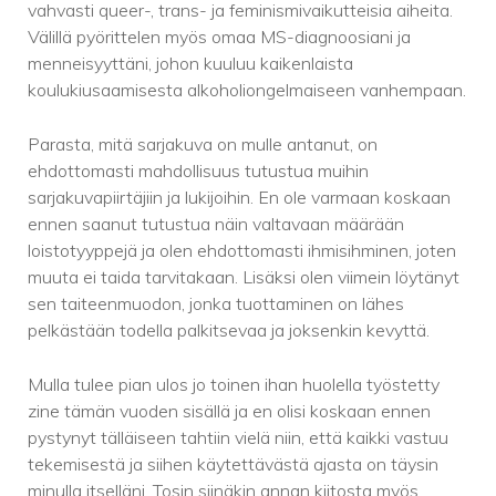
vahvasti queer-, trans- ja feminismivaikutteisia aiheita.
Välillä pyörittelen myös omaa MS-diagnoosiani ja
menneisyyttäni, johon kuuluu kaikenlaista
koulukiusaamisesta alkoholiongelmaiseen vanhempaan.
Parasta, mitä sarjakuva on mulle antanut, on
ehdottomasti mahdollisuus tutustua muihin
sarjakuvapiirtäjiin ja lukijoihin. En ole varmaan koskaan
ennen saanut tutustua näin valtavaan määrään
loistotyyppejä ja olen ehdottomasti ihmisihminen, joten
muuta ei taida tarvitakaan. Lisäksi olen viimein löytänyt
sen taiteenmuodon, jonka tuottaminen on lähes
pelkästään todella palkitsevaa ja joksenkin kevyttä.
Mulla tulee pian ulos jo toinen ihan huolella työstetty
zine tämän vuoden sisällä ja en olisi koskaan ennen
pystynyt tälläiseen tahtiin vielä niin, että kaikki vastuu
tekemisestä ja siihen käytettävästä ajasta on täysin
minulla itselläni. Tosin siinäkin annan kiitosta myös