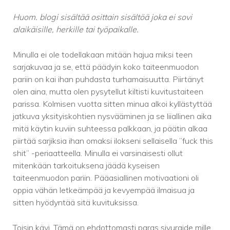
Huom. blogi sisältää osittain sisältöä joka ei sovi
alaikäisille, herkille tai työpaikalle.
Minulla ei ole todellakaan mitään hajua miksi teen
sarjakuvaa ja se, että päädyin koko taiteenmuodon
pariin on kai ihan puhdasta turhamaisuutta. Piirtänyt
olen aina, mutta olen pysytellut kiltisti kuvitustaiteen
parissa. Kolmisen vuotta sitten minua alkoi kyllästyttää
jatkuva yksityiskohtien nysvääminen ja se liiallinen aika
mitä käytin kuviin suhteessa palkkaan, ja päätin alkaa
piirtää sarjiksia ihan omaksi ilokseni sellaisella ”fuck this
shit” -periaatteella. Minulla ei varsinaisesti ollut
mitenkään tarkoituksena jäädä kyseisen
taiteenmuodon pariin. Pääasiallinen motivaationi oli
oppia vähän letkeämpää ja kevyempää ilmaisua ja
sitten hyödyntää sitä kuvituksissa.
Toisin kävi. Tämä on ehdottomasti paras sivuraide mille