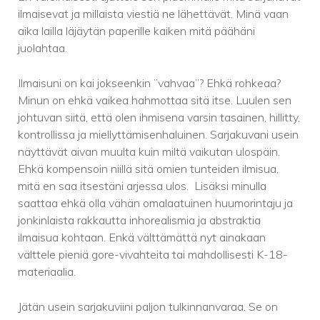
ilmaisevat ja millaista viestiä ne lähettävät. Minä vaan
aika lailla läjäytän paperille kaiken mitä päähäni
juolahtaa.
Ilmaisuni on kai jokseenkin ”vahvaa”? Ehkä rohkeaa?
Minun on ehkä vaikea hahmottaa sitä itse. Luulen sen
johtuvan siitä, että olen ihmisena varsin tasainen, hillitty,
kontrollissa ja miellyttämisenhaluinen. Sarjakuvani usein
näyttävät aivan muulta kuin miltä vaikutan ulospäin.
Ehkä kompensoin niillä sitä omien tunteiden ilmisua,
mitä en saa itsestäni arjessa ulos. Lisäksi minulla
saattaa ehkä olla vähän omalaatuinen huumorintaju ja
jonkinlaista rakkautta inhorealismia ja abstraktia
ilmaisua kohtaan. Enkä välttämättä nyt ainakaan
välttele pieniä gore-vivahteita tai mahdollisesti K-18-
materiaalia.
Jätän usein sarjakuviini paljon tulkinnanvaraa. Se on