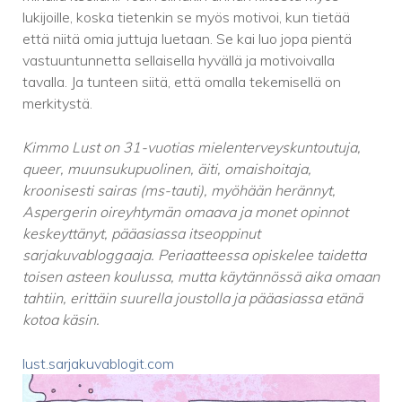
lukijoille, koska tietenkin se myös motivoi, kun tietää
että niitä omia juttuja luetaan. Se kai luo jopa pientä
vastuuntunnetta sellaisella hyvällä ja motivoivalla
tavalla. Ja tunteen siitä, että omalla tekemisellä on
merkitystä.
Kimmo Lust on 31-vuotias mielenterveyskuntoutuja,
queer, muunsukupuolinen, äiti, omaishoitaja,
kroonisesti sairas (ms-tauti), myöhään herännyt,
Aspergerin oireyhtymän omaava ja monet opinnot
keskeyttänyt, pääasiassa itseoppinut
sarjakuvabloggaaja. Periaatteessa opiskelee taidetta
toisen asteen koulussa, mutta käytännössä aika omaan
tahtiin, erittäin suurella joustolla ja pääasiassa etänä
kotoa käsin.
lust.sarjakuvablogit.com