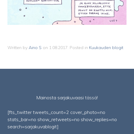
Written by
Aino S
on
1.08.2017
. Posted in
Kuukauden blogit
Mainosta sarjakuvaasi
tässä!
[fts_twitter tweets_count=2 cover_photo=no
stats_bar=no show_retweets=no show_replies=no
search=sarjakuvablogit]