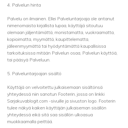
4. Palvelun hinta
Palvelu on ilmainen. Ellei Palveluntarjoaja ole antanut
nimenomaista kirjallista lupaa, käyttäjä sitoutuu
olemaan jäljentämättä, monistamatta, vuokraamatta,
kopioimatta, myymättä, kaupittelematta,
jälleenmyymättä tai hyödyntämättä kaupallisissa
tarkoituksissa mitään Palvelun osaa, Palvelun käyttöä,
tai pääsyä Palveluun.
5. Palveluntarjoajan sisältö
Käyttäjä on velvoitettu julkaisemaan sisältönsä
yhteydessä niin sanotun Footerin, jossa on linkki
Sarjakuvablogit.com -sivuille ja sivuston logo. Footerin
tulee näkyä kaiken käyttäjän julkaiseman sisällön
yhteydessä eikä sitä saa sisällön ulkoasua
muokkaamalla peittää.