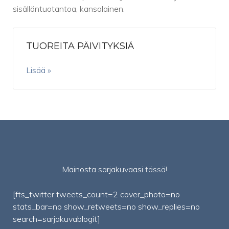
sisällöntuotantoa, kansalainen.
TUOREITA PÄIVITYKSIÄ
Lisää »
Mainosta sarjakuvaasi
tässä!
[fts_twitter tweets_count=2 cover_photo=no
stats_bar=no show_retweets=no show_replies=no
search=sarjakuvablogit]