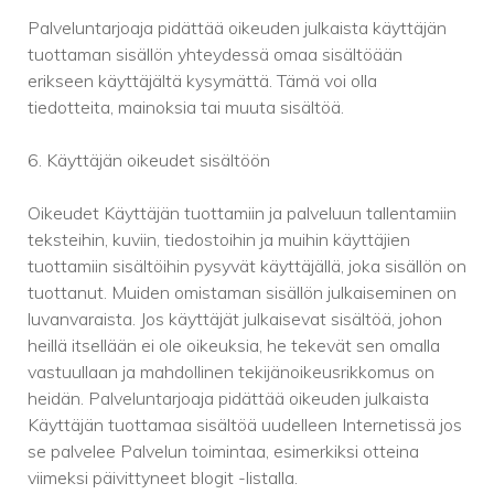
Palveluntarjoaja pidättää oikeuden julkaista käyttäjän
tuottaman sisällön yhteydessä omaa sisältöään
erikseen käyttäjältä kysymättä. Tämä voi olla
tiedotteita, mainoksia tai muuta sisältöä.
6. Käyttäjän oikeudet sisältöön
Oikeudet Käyttäjän tuottamiin ja palveluun tallentamiin
teksteihin, kuviin, tiedostoihin ja muihin käyttäjien
tuottamiin sisältöihin pysyvät käyttäjällä, joka sisällön on
tuottanut. Muiden omistaman sisällön julkaiseminen on
luvanvaraista. Jos käyttäjät julkaisevat sisältöä, johon
heillä itsellään ei ole oikeuksia, he tekevät sen omalla
vastuullaan ja mahdollinen tekijänoikeusrikkomus on
heidän. Palveluntarjoaja pidättää oikeuden julkaista
Käyttäjän tuottamaa sisältöä uudelleen Internetissä jos
se palvelee Palvelun toimintaa, esimerkiksi otteina
viimeksi päivittyneet blogit -listalla.