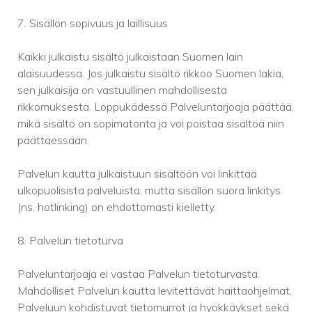
7. Sisällön sopivuus ja laillisuus
Kaikki julkaistu sisältö julkaistaan Suomen lain
alaisuudessa. Jos julkaistu sisältö rikkoo Suomen lakia,
sen julkaisija on vastuullinen mahdollisesta
rikkomuksesta. Loppukädessä Palveluntarjoaja päättää,
mikä sisältö on sopimatonta ja voi poistaa sisältöä niin
päättäessään.
Palvelun kautta julkaistuun sisältöön voi linkittää
ulkopuolisista palveluista, mutta sisällön suora linkitys
(ns. hotlinking) on ehdottomasti kielletty.
8. Palvelun tietoturva
Palveluntarjoaja ei vastaa Palvelun tietoturvasta.
Mahdolliset Palvelun kautta levitettävät haittaohjelmat,
Palveluun kohdistuvat tietomurrot ja hyökkäykset sekä