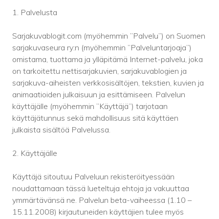
1. Palvelusta
Sarjakuvablogit.com (myöhemmin ”Palvelu”) on Suomen
sarjakuvaseura ry:n (myöhemmin ”Palveluntarjoaja”)
omistama, tuottama ja ylläpitämä Internet-palvelu, joka
on tarkoitettu nettisarjakuvien, sarjakuvablogien ja
sarjakuva-aiheisten verkkosisältöjen, tekstien, kuvien ja
animaatioiden julkaisuun ja esittämiseen. Palvelun
käyttäjälle (myöhemmin ”Käyttäjä”) tarjotaan
käyttäjätunnus sekä mahdollisuus sitä käyttäen
julkaista sisältöä Palvelussa.
2. Käyttäjälle
Käyttäjä sitoutuu Palveluun rekisteröityessään
noudattamaan tässä lueteltuja ehtoja ja vakuuttaa
ymmärtävänsä ne. Palvelun beta-vaiheessa (1.10 –
15.11.2008) kirjautuneiden käyttäjien tulee myös