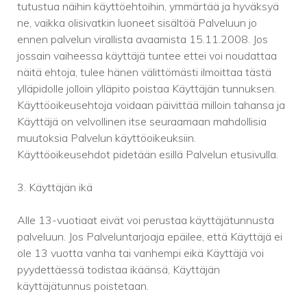
tutustua näihin käyttöehtoihin, ymmärtää ja hyväksyä
ne, vaikka olisivatkin luoneet sisältöä Palveluun jo
ennen palvelun virallista avaamista 15.11.2008. Jos
jossain vaiheessa käyttäjä tuntee ettei voi noudattaa
näitä ehtoja, tulee hänen välittömästi ilmoittaa tästä
ylläpidolle jolloin ylläpito poistaa Käyttäjän tunnuksen.
Käyttöoikeusehtoja voidaan päivittää milloin tahansa ja
Käyttäjä on velvollinen itse seuraamaan mahdollisia
muutoksia Palvelun käyttöoikeuksiin.
Käyttöoikeusehdot pidetään esillä Palvelun etusivulla.
3. Käyttäjän ikä
Alle 13-vuotiaat eivät voi perustaa käyttäjätunnusta
palveluun. Jos Palveluntarjoaja epäilee, että Käyttäjä ei
ole 13 vuotta vanha tai vanhempi eikä Käyttäjä voi
pyydettäessä todistaa ikäänsä, Käyttäjän
käyttäjätunnus poistetaan.