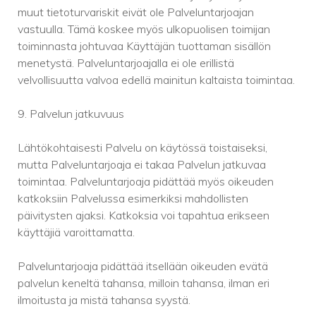
muut tietoturvariskit eivät ole Palveluntarjoajan
vastuulla. Tämä koskee myös ulkopuolisen toimijan
toiminnasta johtuvaa Käyttäjän tuottaman sisällön
menetystä. Palveluntarjoajalla ei ole erillistä
velvollisuutta valvoa edellä mainitun kaltaista toimintaa.
9. Palvelun jatkuvuus
Lähtökohtaisesti Palvelu on käytössä toistaiseksi,
mutta Palveluntarjoaja ei takaa Palvelun jatkuvaa
toimintaa. Palveluntarjoaja pidättää myös oikeuden
katkoksiin Palvelussa esimerkiksi mahdollisten
päivitysten ajaksi. Katkoksia voi tapahtua erikseen
käyttäjiä varoittamatta.
Palveluntarjoaja pidättää itsellään oikeuden evätä
palvelun keneltä tahansa, milloin tahansa, ilman eri
ilmoitusta ja mistä tahansa syystä.