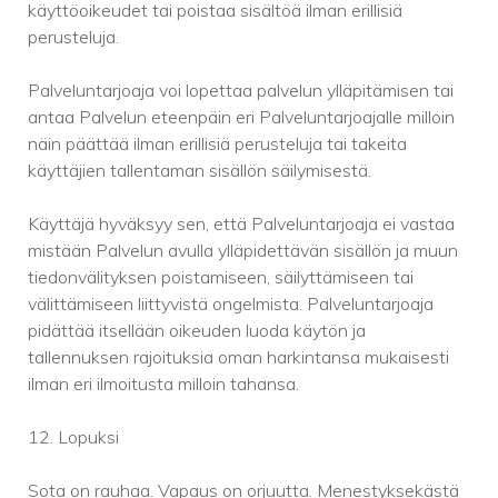
käyttöoikeudet tai poistaa sisältöä ilman erillisiä
perusteluja.
Palveluntarjoaja voi lopettaa palvelun ylläpitämisen tai
antaa Palvelun eteenpäin eri Palveluntarjoajalle milloin
näin päättää ilman erillisiä perusteluja tai takeita
käyttäjien tallentaman sisällön säilymisestä.
Käyttäjä hyväksyy sen, että Palveluntarjoaja ei vastaa
mistään Palvelun avulla ylläpidettävän sisällön ja muun
tiedonvälityksen poistamiseen, säilyttämiseen tai
välittämiseen liittyvistä ongelmista. Palveluntarjoaja
pidättää itsellään oikeuden luoda käytön ja
tallennuksen rajoituksia oman harkintansa mukaisesti
ilman eri ilmoitusta milloin tahansa.
12. Lopuksi
Sota on rauhaa. Vapaus on orjuutta. Menestyksekästä