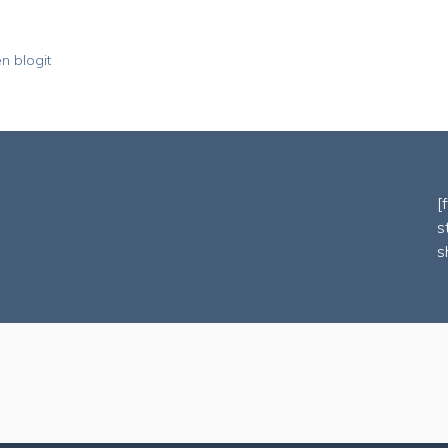
n blogit
[
s
s