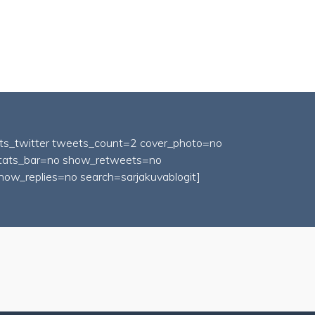
fts_twitter tweets_count=2 cover_photo=no
tats_bar=no show_retweets=no
how_replies=no search=sarjakuvablogit]