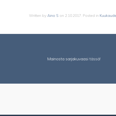
Written by
Aino S
on
2.10.2017
. Posted in
Kuukaude
Mainosta sarjakuvaasi
tässä!