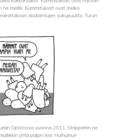
t sekä kukkaruukut. Kummitukset ovat harvoin
uin ne meille. Kummitukset ovat melko
mainittakoon dodolintujen sukupuutto, Turun
urlan Opistossa vuonna 2011. Strippeihin ne
illekin yhtä paljon iloa. Huihuihui!