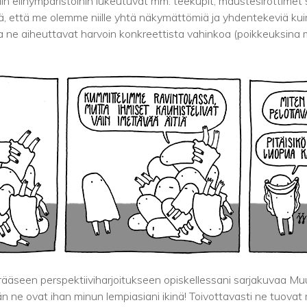
iin elinympäristöihin lukeutuvat mm. teekupit, maustesirottime
iltä, että me olemme niille yhtä näkymättömiä ja yhdentekeviä k
 ne aiheuttavat harvoin konkreettista vahinkoa (poikkeuksina 
ääseen perspektiiviharjoitukseen opiskellessani sarjakuvaa Mu
n ne ovat ihan minun lempiasiani ikinä! Toivottavasti ne tuovat mu