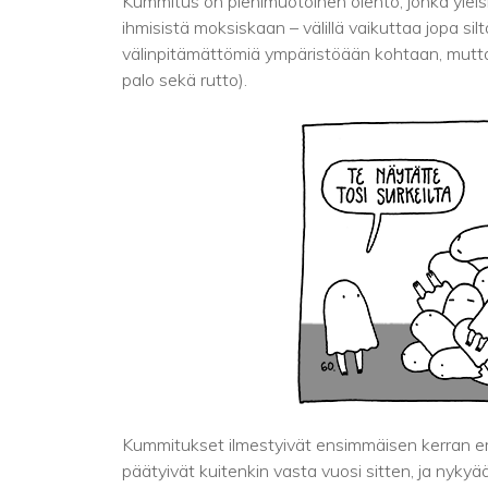
Kummitus on pienimuotoinen olento, jonka yleis
ihmisistä moksiskaan – välillä vaikuttaa jopa s
välinpitämättömiä ympäristöään kohtaan, mutta
palo sekä rutto).
Kummitukset ilmestyivät ensimmäisen kerran er
päätyivät kuitenkin vasta vuosi sitten, ja nykyää