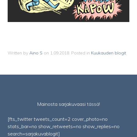
Written by
Aino S
on
1.09.2018
. Posted in
Kuukauden blogit
Mainosta sarjakuvaasi
tässä!
[fts_twitter tweets_count=2 cover_photo=no
stats_bar=no show_retweets=no show_replies=no
search=sarjakuvablogit]