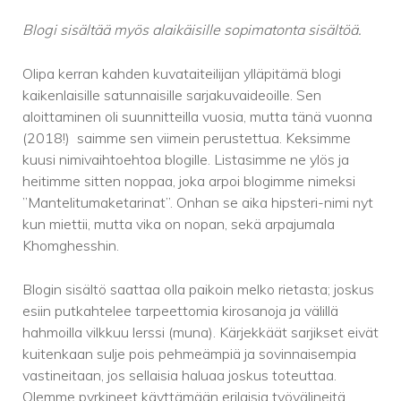
Blogi sisältää myös alaikäisille sopimatonta sisältöä.
Olipa kerran kahden kuvataiteilijan ylläpitämä blogi
kaikenlaisille satunnaisille sarjakuvaideoille. Sen
aloittaminen oli suunnitteilla vuosia, mutta tänä vuonna
(2018!)
saimme sen viimein perustettua. Keksimme
kuusi nimivaihtoehtoa blogille. Listasimme ne ylös ja
heitimme sitten noppaa, joka arpoi blogimme nimeksi
”Mantelitumaketarinat”. Onhan se aika hipsteri-nimi nyt
kun miettii, mutta vika on nopan, sekä arpajumala
Khomghesshin.
Blogin sisältö saattaa olla paikoin melko rietasta; joskus
esiin putkahtelee tarpeettomia kirosanoja ja välillä
hahmoilla vilkkuu lerssi (muna). Kärjekkäät sarjikset eivät
kuitenkaan sulje pois pehmeämpiä ja sovinnaisempia
vastineitaan, jos sellaisia haluaa joskus toteuttaa.
Olemme pyrkineet käyttämään erilaisia työvälineitä