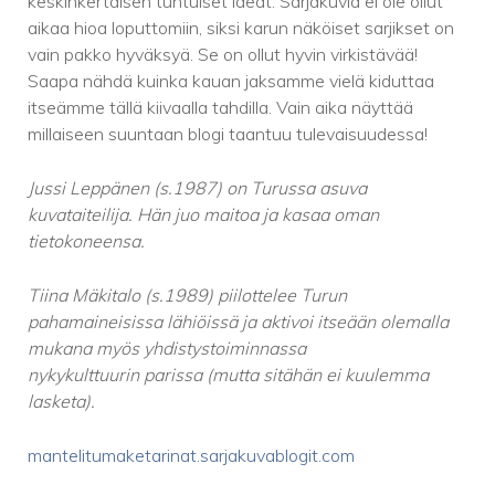
keskinkertaisen tuntuiset ideat. Sarjakuvia ei ole ollut
aikaa hioa loputtomiin, siksi karun näköiset sarjikset on
vain pakko hyväksyä. Se on ollut hyvin virkistävää!
Saapa nähdä kuinka kauan jaksamme vielä kiduttaa
itseämme tällä kiivaalla tahdilla. Vain aika näyttää
millaiseen suuntaan blogi taantuu tulevaisuudessa!
Jussi Leppänen (s.1987) on Turussa asuva
kuvataiteilija. Hän juo maitoa
ja kasaa oman
tietokoneensa.
Tiina Mäkitalo (s.1989) piilottelee Turun
pahamaineisissa lähiöissä ja
aktivoi itseään olemalla
mukana myös yhdistystoiminnassa
nykykulttuurin
parissa (mutta sitähän ei kuulemma
lasketa).
mantelitumaketarinat.sarjakuvablogit.com