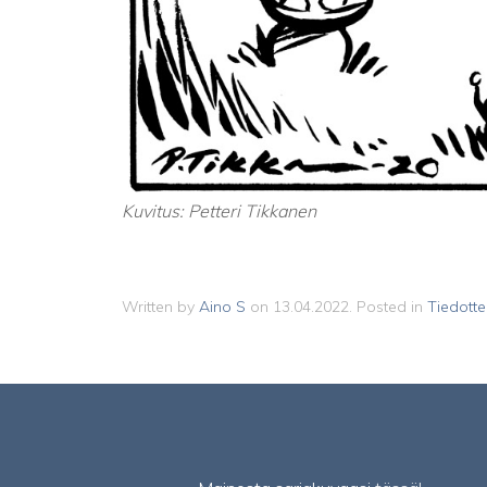
Kuvitus: Petteri Tikkanen
Written by
Aino S
on
13.04.2022
. Posted in
Tiedotte