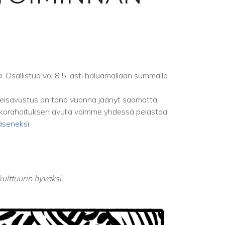
 Osallistua voi 8.5. asti haluamallaan summalla
leisavustus on tänä vuonna jäänyt saamatta.
oukkorahoituksen avulla voimme yhdessä pelastaa
jäseneksi.
ulttuurin hyväksi.