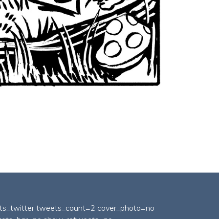
fts_twitter tweets_count=2 cover_photo=no