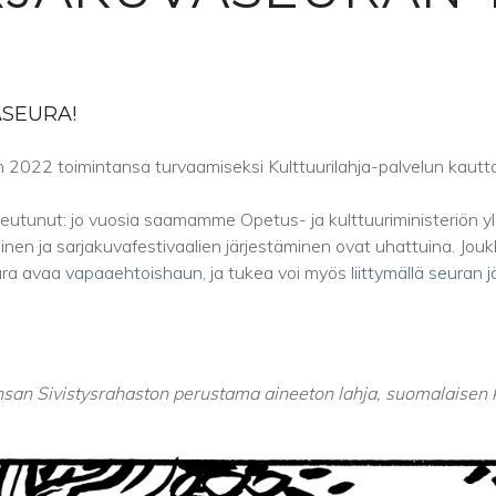
SEURA!
022 toimintansa turvaamiseksi Kulttuurilahja-palvelun kautta.
utunut: jo vuosia saamamme Opetus- ja kulttuuriministeriön y
eminen ja sarjakuvafestivaalien järjestäminen ovat uhattuina. J
eura avaa
vapaaehtoishaun
, ja tukea voi myös
liittymällä seuran 
nsan Sivistysrahaston perustama aineeton lahja, suomalaisen k