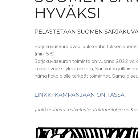
HYVÄKSI
PELASTETAAN SUOMEN SARJAKUVA
Sarjakuvaseura avaa joukkorahoituksen vuoden 2
(min. 5 €).
Sarjakuvaseuran toiminta on vuonna 2022 vaike
Tämän vuoksi yleistoiminta, Sarjainfon julkais
nämä koko alalle tärkeät toiminnot. Samalla s
LINKKI KAMPANJAAN ON TÄSSÄ.
Joukkorahoituspalvelusta: Kulttuurilahja on Ka