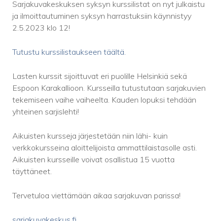
Sarjakuvakeskuksen syksyn kurssilistat on nyt julkaistu
ja ilmoittautuminen syksyn harrastuksiin käynnistyy
2.5.2023 klo 12!
Tutustu kurssilistaukseen täältä.
Lasten kurssit sijoittuvat eri puolille Helsinkiä sekä
Espoon Karakallioon. Kursseilla tutustutaan sarjakuvien
tekemiseen vaihe vaiheelta. Kauden lopuksi tehdään
yhteinen sarjislehti!
Aikuisten kursseja järjestetään niin lähi- kuin
verkkokursseina aloittelijoista ammattilaistasolle asti.
Aikuisten kursseille voivat osallistua 15 vuotta
täyttäneet.
Tervetuloa viettämään aikaa sarjakuvan parissa!
sarjakuvakeskus.fi