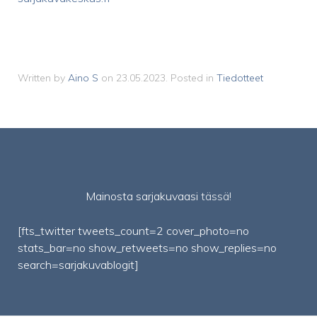
Written by
Aino S
on
23.05.2023
. Posted in
Tiedotteet
Mainosta sarjakuvaasi
tässä!
[fts_twitter tweets_count=2 cover_photo=no
stats_bar=no show_retweets=no show_replies=no
search=sarjakuvablogit]