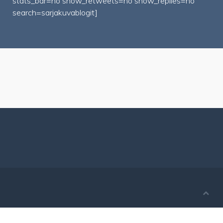
stats_bar=no show_retweets=no show_replies=no
search=sarjakuvablogit]