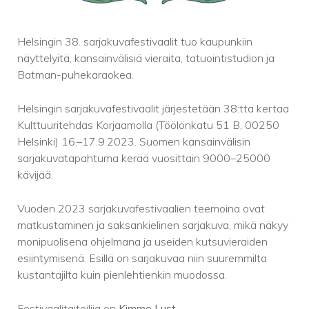
Helsingin 38. sarjakuvafestivaalit tuo kaupunkiin
näyttelyitä, kansainvälisiä vieraita, tatuointistudion ja
Batman-puhekaraokea.
Helsingin sarjakuvafestivaalit järjestetään 38:tta kertaa
Kulttuuritehdas Korjaamolla (Töölönkatu 51 B, 00250
Helsinki) 16.–17.9.2023. Suomen kansainvälisin
sarjakuvatapahtuma kerää vuosittain 9000–25000
kävijää.
Vuoden 2023 sarjakuvafestivaalien teemoina ovat
matkustaminen ja saksankielinen sarjakuva, mikä näkyy
monipuolisena ohjelmana ja useiden kutsuvieraiden
esiintymisenä. Esillä on sarjakuvaa niin suuremmilta
kustantajilta kuin pienlehtienkin muodossa.
Festivaalitaiteilija on
Kimmo Lust
.