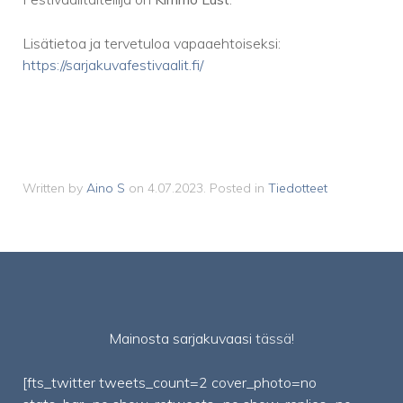
Lisätietoa ja tervetuloa vapaaehtoiseksi:
https://sarjakuvafestivaalit.fi/
Written by
Aino S
on
4.07.2023
. Posted in
Tiedotteet
Mainosta sarjakuvaasi
tässä!
[fts_twitter tweets_count=2 cover_photo=no