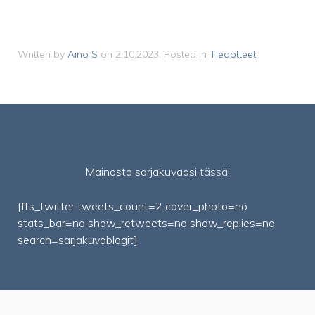
Written by
Aino S
on
2.10.2023
. Posted in
Tiedotteet
Mainosta sarjakuvaasi
tässä!
[fts_twitter tweets_count=2 cover_photo=no
stats_bar=no show_retweets=no show_replies=no
search=sarjakuvablogit]