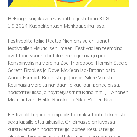
Helsingin sarjakuvafestivaalit järjestetään 31.8.–
1.9.2024 Kaapelitehtaan Merikaapelihallissa.
Festivaalitaiteilija Reetta Niemensivu on luonut
festivaalien visuaalisen ilmeen. Festivaalien teemoina
ovat tänä vuonna brittiläinen sarjakuva ja pop.
Kansainvälisinä vieraina Zoe Thorogood, Hamish Steele,
Gareth Brookes ja Dave McKean Iso-Britanniasta,
Anneli Furmark Ruotsista ja Joonas Sildre Virosta.
Kotimaisia vieraita nähdään ja kuullaan paneeleissa,
haastatteluissa ja näyttelyissä; mukana mm. JP Ahonen,
Mika Lietzén, Heikki Rönkkö, ja Niko-Petteri Niva.
Festivaalit tarjoaa monipuolista, maksutonta tekemistä
sekä lapsille että aikuisille. Ohjelmassa on luvassa
kutsuvieraiden haastatteluja, paneelikeskusteluja,
kilpailuja, työpajoja ja näyttelyitä. Esillä on sarjakuvaa